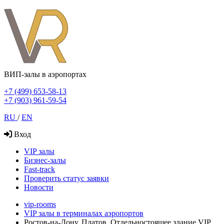
ВИП-залы в аэропортах
+7 (499) 653-58-13
+7 (903) 961-59-54
RU
/
EN
Вход
VIP залы
Бизнес-залы
Fast-track
Проверить статус заявки
Новости
vip-rooms
VIP залы в терминалах аэропортов
Ростов-на-Дону, Платов, Отдельностоящее здание VIP