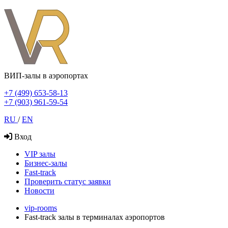
ВИП-залы в аэропортах
+7 (499) 653-58-13
+7 (903) 961-59-54
RU
/
EN
Вход
VIP залы
Бизнес-залы
Fast-track
Проверить статус заявки
Новости
vip-rooms
Fast-track залы в терминалах аэропортов