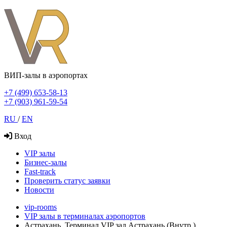
ВИП-залы в аэропортах
+7 (499) 653-58-13
+7 (903) 961-59-54
RU
/
EN
Вход
VIP залы
Бизнес-залы
Fast-track
Проверить статус заявки
Новости
vip-rooms
VIP залы в терминалах аэропортов
Астрахань, Терминал VIP зал Астрахань (Внутр.)