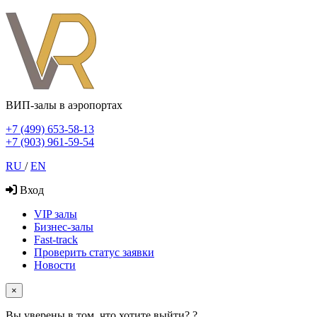
ВИП-залы в аэропортах
+7 (499) 653-58-13
+7 (903) 961-59-54
RU
/
EN
Вход
VIP залы
Бизнес-залы
Fast-track
Проверить статус заявки
Новости
×
Вы уверены в том, что хотите выйти? ?