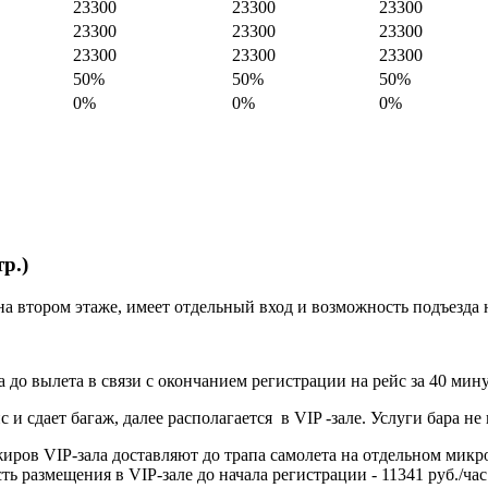
23300
23300
23300
23300
23300
23300
23300
23300
23300
50%
50%
50%
0%
0%
0%
р.)
а втором этаже, имеет отдельный вход и возможность подъезда 
 до вылета в связи с окончанием регистрации на рейс за 40 мину
и сдает багаж, далее располагается в VIP -зале. Услуги бара не
иров VIP-зала доставляют до трапа самолета на отдельном микроа
ть размещения в VIP-зале до начала регистрации - 11341 руб./ча