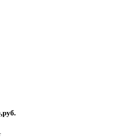
,руб.
т