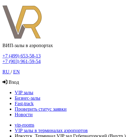
ВИП-залы в аэропортах
+7 (499) 653-58-13
+7 (903) 961-59-54
RU
/
EN
Вход
VIP залы
Бизнес-залы
Fast-track
Проверить статус заявки
Новости
vip-rooms
VIP залы в терминалах аэропортов
Иркутск, Терминал VIP зал Губернаторский (Внутр.)