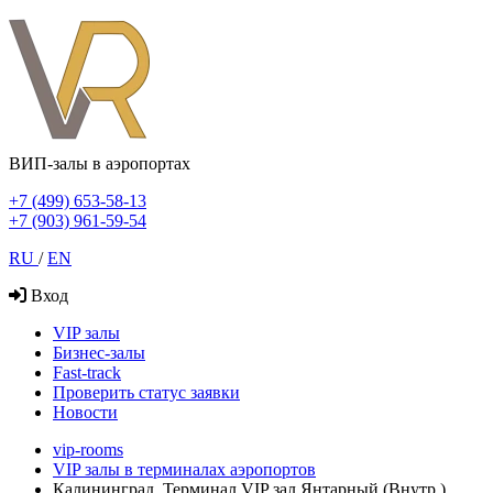
ВИП-залы в аэропортах
+7 (499) 653-58-13
+7 (903) 961-59-54
RU
/
EN
Вход
VIP залы
Бизнес-залы
Fast-track
Проверить статус заявки
Новости
vip-rooms
VIP залы в терминалах аэропортов
Калининград, Терминал VIP зал Янтарный (Внутр.)