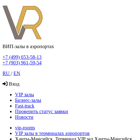
ВИП-залы в аэропортах
+7 (499) 653-58-13
+7 (903) 961-59-54
RU
/
EN
Вход
VIP залы
Бизнес-залы
Fast-track
Проверить статус заявки
Новости
vip-rooms
VIP залы в терминалах аэропортов
Ханты-Мансийск, Терминал VIP зал Ханты-Мансийск