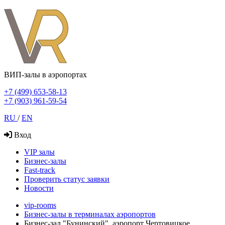
ВИП-залы в аэропортах
+7 (499) 653-58-13
+7 (903) 961-59-54
RU
/
EN
Вход
VIP залы
Бизнес-залы
Fast-track
Проверить статус заявки
Новости
vip-rooms
Бизнес-залы в терминалах аэропортов
Бизнес-зал "Бунинский", аэропорт Чертовицкое,