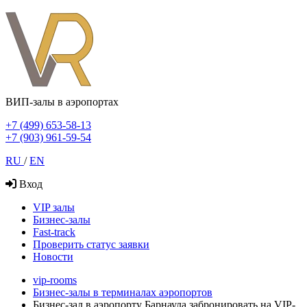
ВИП-залы в аэропортах
+7 (499) 653-58-13
+7 (903) 961-59-54
RU
/
EN
Вход
VIP залы
Бизнес-залы
Fast-track
Проверить статус заявки
Новости
vip-rooms
Бизнес-залы в терминалах аэропортов
Бизнес-зал в аэропорту Барнаула забронировать на VIP-