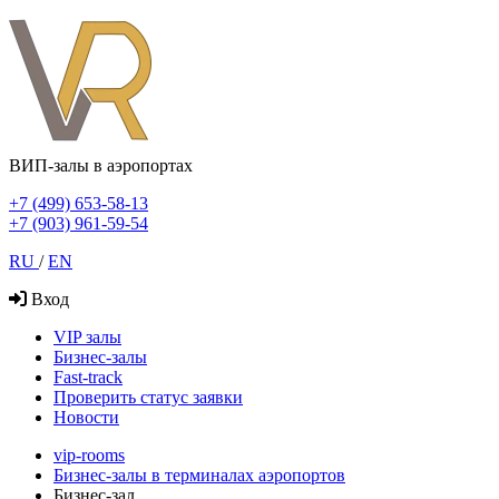
ВИП-залы в аэропортах
+7 (499) 653-58-13
+7 (903) 961-59-54
RU
/
EN
Вход
VIP залы
Бизнес-залы
Fast-track
Проверить статус заявки
Новости
vip-rooms
Бизнес-залы в терминалах аэропортов
Бизнес-зал