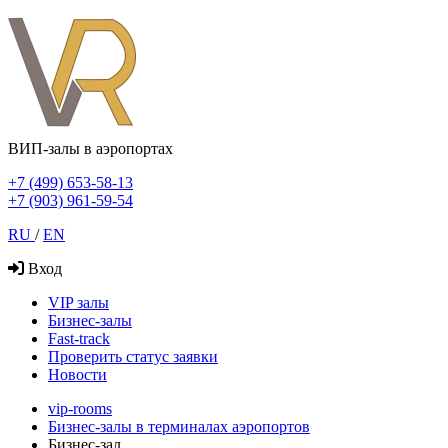
ВИП-залы в аэропортах
+7 (499) 653-58-13
+7 (903) 961-59-54
RU
/
EN
Вход
VIP залы
Бизнес-залы
Fast-track
Проверить статус заявки
Новости
vip-rooms
Бизнес-залы в терминалах аэропортов
Бизнес-зал