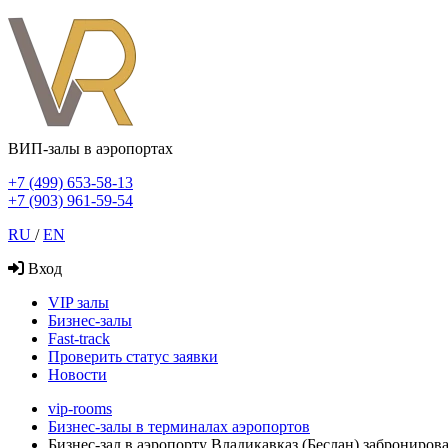
ВИП-залы в аэропортах
+7 (499) 653-58-13
+7 (903) 961-59-54
RU
/
EN
Вход
VIP залы
Бизнес-залы
Fast-track
Проверить статус заявки
Новости
vip-rooms
Бизнес-залы в терминалах аэропортов
Бизнес-зал в аэропорту Владикавказ (Беслан) забронирова