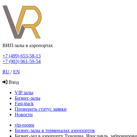
ВИП-залы в аэропортах
+7 (499) 653-58-13
+7 (903) 961-59-54
RU
/
EN
Вход
VIP залы
Бизнес-залы
Fast-track
Проверить статус заявки
Новости
vip-rooms
Бизнес-залы в терминалах аэропортов
Бизнес-зал в аэропорту Туношна, Ярославль, забронирова