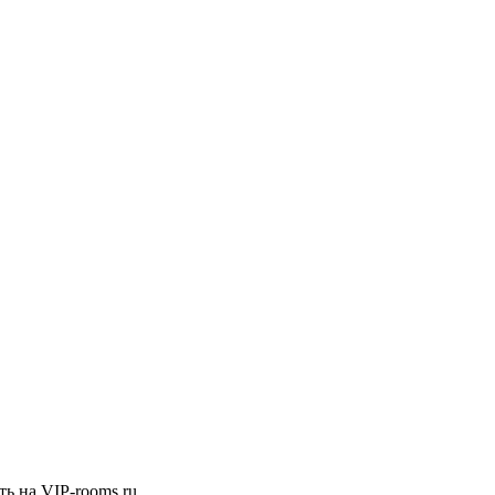
ть на VIP-rooms.ru