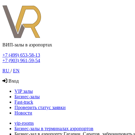
ВИП-залы в аэропортах
+7 (499) 653-58-13
+7 (903) 961-59-54
RU
/
EN
Вход
VIP залы
Бизнес-залы
Fast-track
Проверить статус заявки
Новости
vip-rooms
Бизнес-залы в терминалах аэропортов
Бизнес-зал в аэропорту Гагарин, Саратов, забронировать 