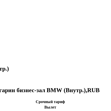
тр.)
агарин бизнес-зал BMW (Внутр.),RUB
Срочный тариф
Вылет